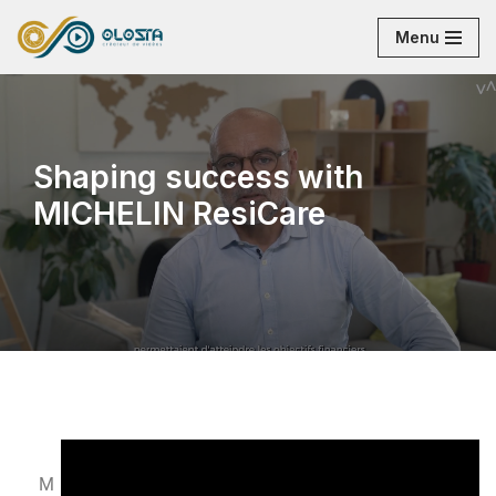
Menu
Aller
au
contenu
Shaping success with
MICHELIN ResiCare
M