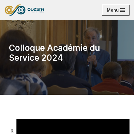
Menu
Aller
au
contenu
Colloque Académie du
Service 2024
R