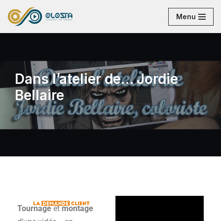
Menu
Aller
au
contenu
Dans l’atelier de… Jordie
Bellaire
Tournage
et
montage